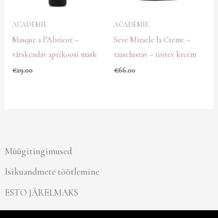
ACADÉMIE
ACADÉMIE
Masque a l’Abricot –
Seve Miracle la Creme –
värskendav aprikoosi mask
taaselustav – toitev kreem
€
29.00
€
66.00
Müügitingimused
Isikuandmete töötlemine
ESTO JÄRELMAKS