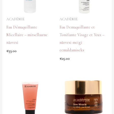
ACADÉMIE
ACADÉMIE
Eau Démaquillante
Eau Demaquillante et
Micellaire – mitsellaarne
Tonifiante Visage et Yeux –
näovesi
näovesi meigi
eemaldamiseks
€
33.00
€
25.00