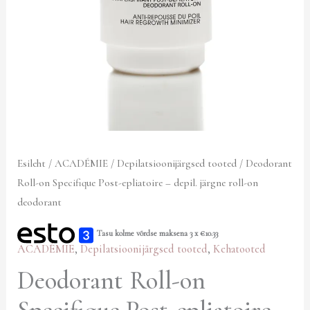
kogus
Esileht
/
ACADÉMIE
/
Depilatsioonijärgsed tooted
/ Deodorant
Roll-on Specifique Post-epliatoire – depil. järgne roll-on
deodorant
Tasu kolme võrdse maksena 3 x
€
10.33
ACADÉMIE
,
Depilatsioonijärgsed tooted
,
Kehatooted
Deodorant Roll-on