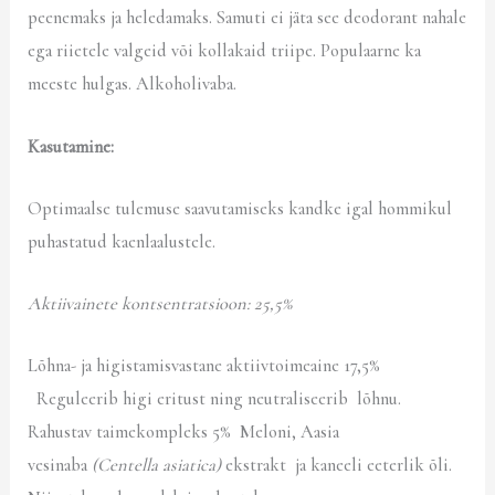
peenemaks ja heledamaks. Samuti ei jäta see deodorant nahale
ega riietele valgeid või kollakaid triipe. Populaarne ka
meeste hulgas. Alkoholivaba.
Kasutamine:
Optimaalse tulemuse saavutamiseks kandke igal hommikul
puhastatud kaenlaalustele.
Aktiivainete kontsentratsioon: 25,5%
Lõhna- ja higistamisvastane aktiivtoimeaine 17,5%
Reguleerib higi eritust ning neutraliseerib lõhnu.
Rahustav taimekompleks 5% Meloni, Aasia
vesinaba
(Centella asiatica)
ekstrakt ja kaneeli eeterlik õli.