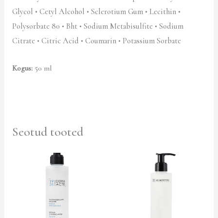
Glycol • Cetyl Alcohol • Sclerotium Gum • Lecithin •
Polysorbate 80 • Bht • Sodium Metabisulfite • Sodium
Citrate • Citric Acid • Coumarin • Potassium Sorbate
Kogus:
5
0 ml
Seotud tooted