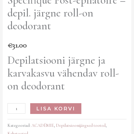
Specifique Post-epliatoire –
depil. järgne roll-on
deodorant
€
31.00
Depilatsiooni järgne ja
karvakasvu vähendav roll-
on deodorant
LISA KORVI
Kategooriad:
ACADÉMIE
,
Depilatsioonijärgsed tooted
,
Kehatooted