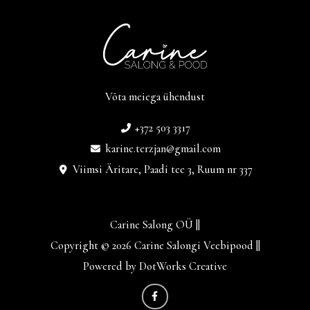
Võta meiega ühendust
+372 503 3317
karine.terzjan@gmail.com
Viimsi Äritare, Paadi tee 3, Ruum nr 337
Carine Salong OÜ ||
Copyright © 2026 Carine Salongi Veebipood ||
Powered by DotWorks Creative
F
a
c