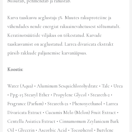
Niisutab, pehmendab ja rahustab.
Karva taaskasvu aeglustaja 3% Muutes rakuproteiine ja
vähendades nende energiat rakuainevahetusest sõltumatult.
Keratinotsüütide viljakus on tõkestatud. Karvade
taaskasvamist on aeglustatud. Larrea divaricata ekstrakt
pärsib rakkude paljunemise karvanääpsus.
Koostis:
Water (Aqua) • Aluminum Sesquichlorohydrate • Talc • Urea
• Ppg-15 Stearyl Ether • Propylene Glycol • Steareth-2 •
Fragrance (Parfum) • Steareth-21 • Phenoxyethanol • Larrea
Divaricata Extract • Cucumis Melo (Melon) Fruit Extract •
Centella Asiatica Extract • Cinnamomum Zeylanicum Bark
Oil • Glycerin • Ascorbic Acid • Tocopherol • Butylene