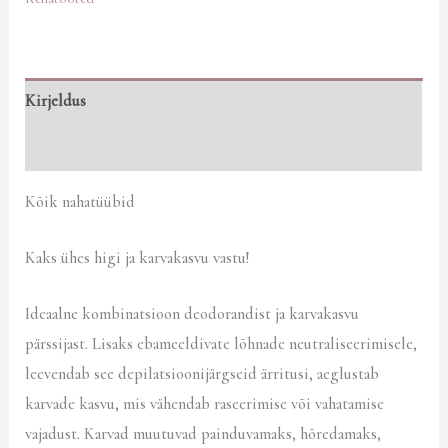
Kirjeldus
Arvustused (0)
Kõik nahatüübid
Kaks ühes higi ja karvakasvu vastu!
Ideaalne kombinatsioon deodorandist ja karvakasvu
pärssijast. Lisaks ebameeldivate lõhnade neutraliseerimisele,
leevendab see depilatsioonijärgseid ärritusi, aeglustab
karvade kasvu, mis vähendab raseerimise või vahatamise
vajadust. Karvad muutuvad painduvamaks, hõredamaks,