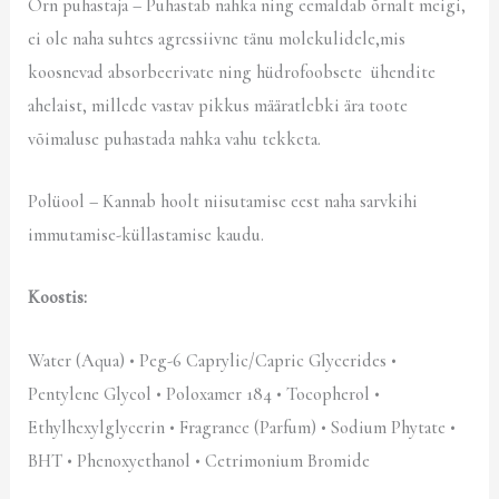
Õrn puhastaja – Puhastab nahka ning eemaldab õrnalt meigi,
ei ole naha suhtes agressiivne tänu molekulidele,mis
koosnevad absorbeerivate ning hüdrofoobsete ühendite
ahelaist, millede vastav pikkus määratlebki ära toote
võimaluse puhastada nahka vahu tekketa.
Polüool – Kannab hoolt niisutamise eest naha sarvkihi
immutamise-küllastamise kaudu.
Koostis:
Water (Aqua) • Peg-6 Caprylic/Capric Glycerides •
Pentylene Glycol • Poloxamer 184 • Tocopherol •
Ethylhexylglycerin • Fragrance (Parfum) • Sodium Phytate •
BHT • Phenoxyethanol • Cetrimonium Bromide