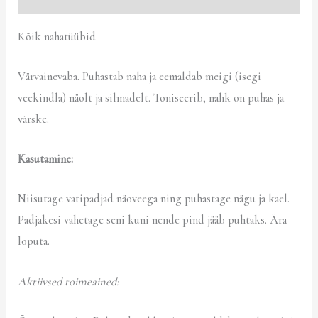
Kõik nahatüübid
Värvainevaba. Puhastab naha ja eemaldab meigi (isegi
veekindla) näolt ja silmadelt. Toniseerib, nahk on puhas ja
värske.
Kasutamine:
Niisutage vatipadjad näoveega ning puhastage nägu ja kael.
Padjakesi vahetage seni kuni nende pind jääb puhtaks. Ära
loputa.
Aktiivsed toimeained: