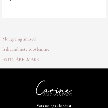
Müügitingimused
Isikuandmete töötlemine
ESTO JÄRELMAKS
Võta meiega ühendust