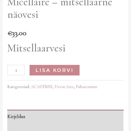
Micellaire – mitsellaarne
näovesi
€
33.00
Mitsellaarvesi
LISA KORVI
Kategooriad:
ACADÉMIE
,
Derm Acte
,
Puhastamine
Kirjeldus
Arvustused (0)