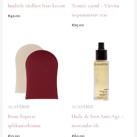
huultele täidlust lisav kreem
Teintée 150ml – Värvitu
isepruunistav vesi
€
42.00
€
25.00
ACADÉMIE
ACADÉMIE
Bronz´Express
Huile de Soin Anti-Age –
aplikaatorkinnas
noorendav õli
€
13.00
€
62.00