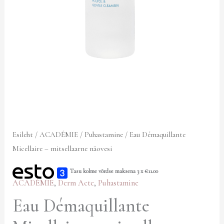
Esileht
/
ACADÉMIE
/
Puhastamine
/ Eau Démaquillante
Micellaire – mitsellaarne näovesi
Tasu kolme võrdse maksena 3 x
€
11.00
ACADÉMIE
,
Derm Acte
,
Puhastamine
Eau Démaquillante