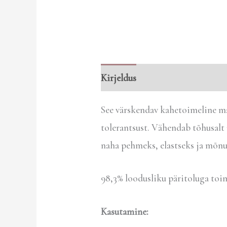
Kirjeldus
Arvustused (0)
See värskendav kahetoimeline ma
tolerantsust. Vähendab tõhusalt 
naha pehmeks, elastseks ja mõnu
98,3% loodusliku päritoluga toi
Kasutamine: