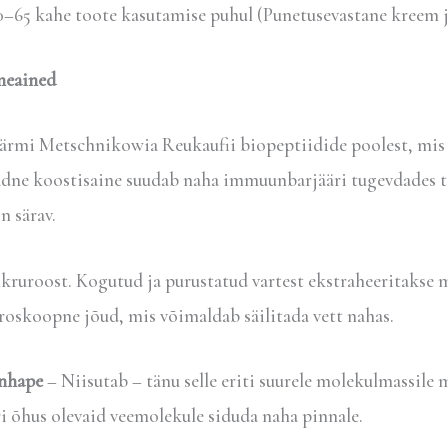
 20–65 kahe toote kasutamise puhul (Punetusevastane kreem 
meained
 pärmi Metschnikowia Reukaufii biopeptiidide poolest, mis 
dne koostisaine suudab naha immuunbarjääri tugevdades ta
n särav.
kruroost. Kogutud ja purustatud vartest ekstraheeritakse m
roskoopne jõud, mis võimaldab säilitada vett nahas.
nhape
– Niisutab – tänu selle eriti suurele molekulmassil
ri õhus olevaid veemolekule siduda naha pinnale.