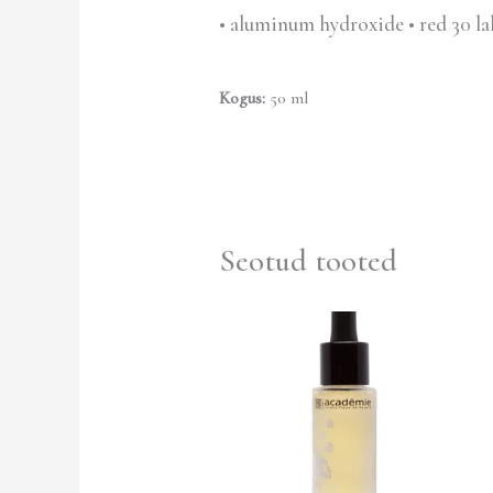
• aluminum hydroxide • red 30 la
Kogus:
50 ml
Seotud tooted