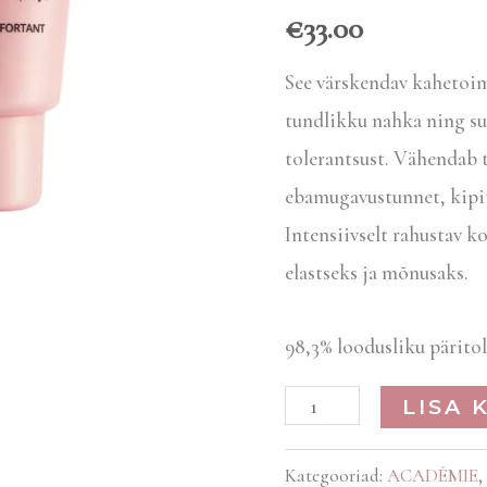
€
33.00
See värskendav kahetoi
tundlikku nahka ning suu
tolerantsust. Vähendab t
ebamugavustunnet, kipit
Intensiivselt rahustav k
elastseks ja mõnusaks.
98,3% loodusliku pärito
LISA 
Kategooriad:
ACADÉMIE
,