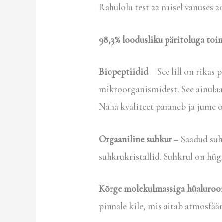
Rahulolu test 22 naisel vanuses
98,3%
loodusliku päritoluga toi
Biopeptiidid
– See lill on rikas
mikroorganismidest. See ainulaa
Naha kvaliteet paraneb ja jume o
Orgaaniline suhkur
– Saadud suh
suhkrukristallid. Suhkrul on hüg
Kõrge molekulmassiga hüaluroo
pinnale kile, mis aitab atmosfää