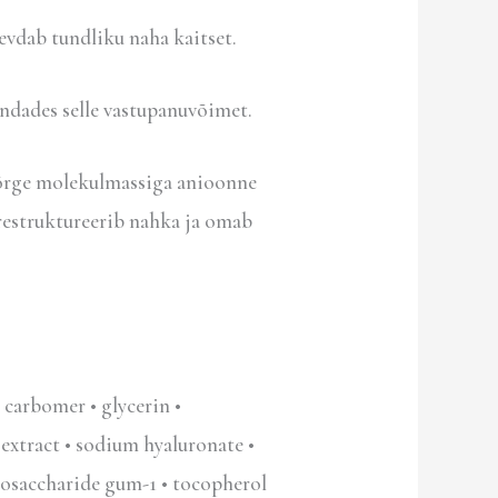
evdab tundliku naha kaitset.
ndades selle vastupanuvõimet.
Kõrge molekulmassiga anioonne
restruktureerib nahka ja omab
• carbomer • glycerin •
k extract • sodium hyaluronate •
 biosaccharide gum-1 • tocopherol