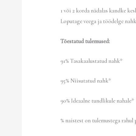
1 või 2 korda nädalas kandke kes
Loputage veega ja töödelge nah
Tõestatud tulemused:
91% Tasakaalustatud nahk*
95% Niisutatud nahk*
90% Ideaalne tundlikule nahale*
% naistest on tulemustega rahul 