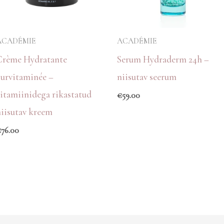
ACADÉMIE
ACADÉMIE
Crème Hydratante
Serum Hydraderm 24h –
Survitaminée –
niisutav seerum
vitamiinidega rikastatud
€
59.00
niisutav kreem
€
76.00