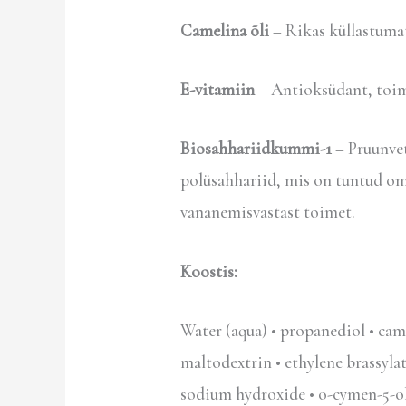
Camelina õli
– Rikas küllastumat
E-vitamiin
– Antioksüdant, toimi
Biosahhariidkummi-1
– Pruunvet
polüsahhariid, mis on tuntud om
vananemisvastast toimet.
Koostis:
Water (aqua) • propanediol • camel
maltodextrin • ethylene brassylate
sodium hydroxide • o-cymen-5-ol •