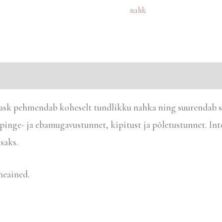
nahk
sk pehmendab koheselt tundlikku nahka ning suurendab sel
pinge- ja ebamugavustunnet, kipitust ja põletustunnet. Inte
saks.
meained.