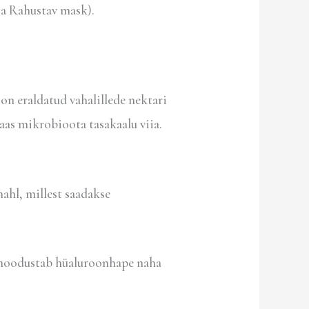
ja Rahustav mask).
on eraldatud vahalillede nektari
as mikrobioota tasakaalu viia.
ahl, millest saadakse
e moodustab hüaluroonhape naha