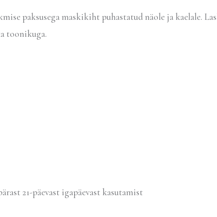
kmise paksusega maskikiht puhastatud näole ja kaelale. La
ka toonikuga.
pärast 21-päevast igapäevast kasutamist