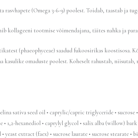
a rasvhapete (Omega 3-6-9) poolest. Toidab, taastab ja tug
b kollageeni tootmise võimendajana, täites nahka ja para
ikatest (phaeophyceae) saadud fukoosirikas koostisosa. 
a kasulike omaduste poolest. Koheselt rahustab, niisutab, 
ina sativa seed oil • caprylic/capric triglyceride • sucrose 
 • 1,2-hexanediol • caprylyl glycol • salix alba (willow) bar
 yeast extract (faex) • sucrose laurate • sucrose stearate •