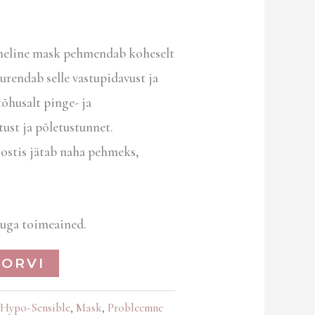
meline mask pehmendab koheselt
rendab selle vastupidavust ja
õhusalt pinge- ja
ust ja põletustunnet.
oostis jätab naha pehmeks,
luga toimeained.
KORVI
Hypo-Sensible
,
Mask
,
Probleemne