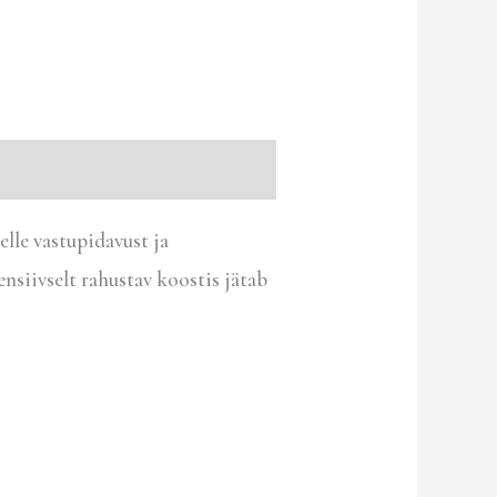
le vastupidavust ja
nsiivselt rahustav koostis jätab