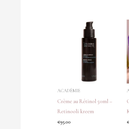
ACADÉMIE
Crème au Rétinol 50ml –
Retinooli kreem
€
95.00