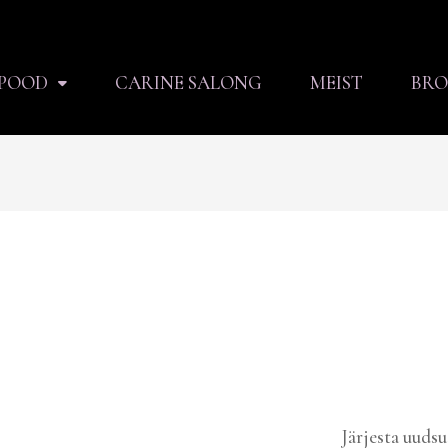
POOD
CARINE SALONG
MEIST
BRO
ditud
imate
gi