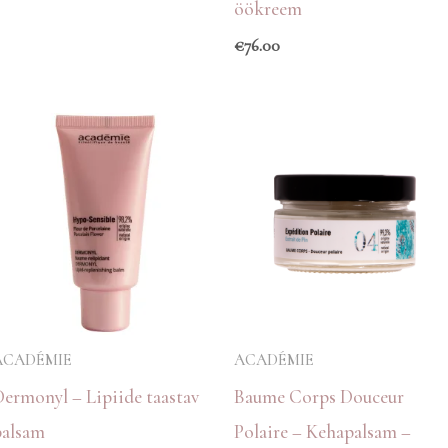
öökreem
€
76.00
ACADÉMIE
ACADÉMIE
Dermonyl – Lipiide taastav
Baume Corps Douceur
palsam
Polaire – Kehapalsam –