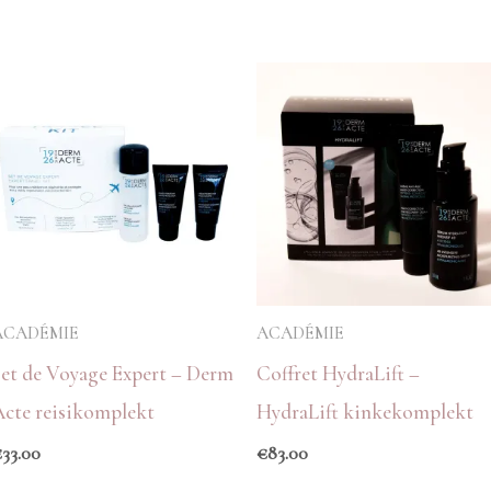
ACADÉMIE
ACADÉMIE
Set de Voyage Expert – Derm
Coffret HydraLift –
Acte reisikomplekt
HydraLift kinkekomplekt
€
33.00
€
83.00