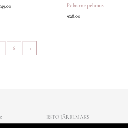
Polaarne pehmus
€
49.00
€
28.00
6
→
e
ESTO JÄRELMAKS