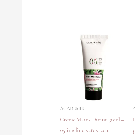
ACADÉMIE
Crème Mains Divine 30ml –
05 imeline kätekreem