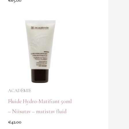
€
65.00
ACADÉMIE
Fluide Hydro-Matifiant 50ml
– Niisutav – matistav fluid
€
42.00