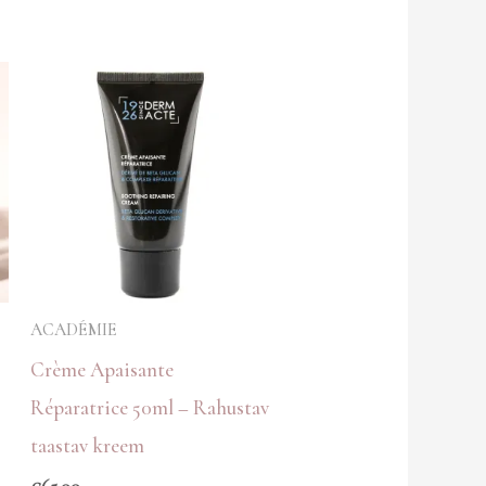
ACADÉMIE
Crème Apaisante
Réparatrice 50ml – Rahustav
taastav kreem