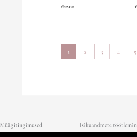
€
12.00
1
2
3
4
5
Müügitingimused
Isikuandmete töötlemin