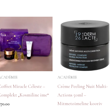
ACADÉMIE
ACADÉMIE
Coffret Miracle Céleste –
Crème Peeling Nuit Multi-
Komplekt „Kosmiline ime“
Actions 50ml –
Mitmetoimeline kooriv
€
70.00