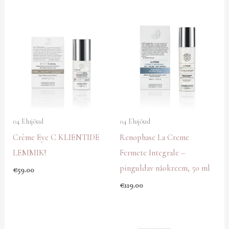
04 Elujõud
04 Elujõud
Crème Eye C KLIENTIDE
Renophase La Creme
LEMMIK!
Fermete Integrale –
pinguldav näokreem, 50 ml
€
59.00
€
119.00