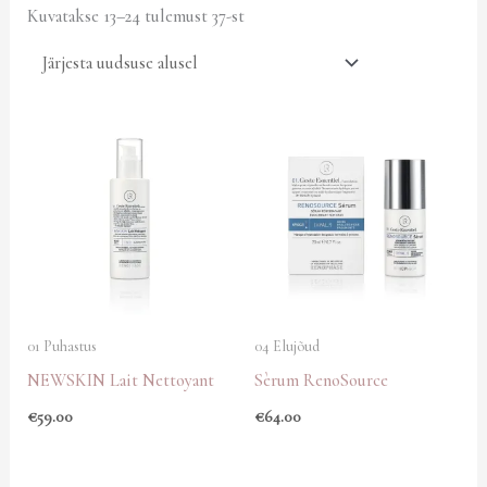
Kuvatakse 13–24 tulemust 37-st
01 Puhastus
04 Elujõud
NEWSKIN Lait Nettoyant
Sèrum RenoSource
€
59.00
€
64.00