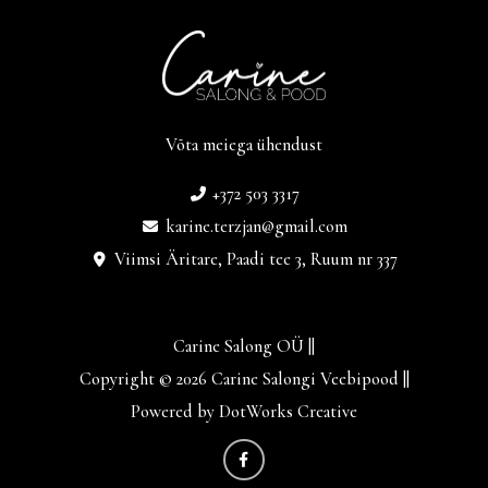
Võta meiega ühendust
+372 503 3317
karine.terzjan@gmail.com
Viimsi Äritare, Paadi tee 3, Ruum nr 337
Carine Salong OÜ ||
Copyright © 2026 Carine Salongi Veebipood ||
Powered by DotWorks Creative
F
a
c