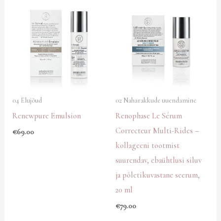
04 Elujõud
02 Naharakkude uuendamine
Renewpure Emulsion
Renophase Le Sérum
Correcteur Multi-Rides –
€
69.00
kollageeni tootmist
suurendav, ebaühtlusi siluv
ja põletikuvastane seerum,
20 ml
€
79.00