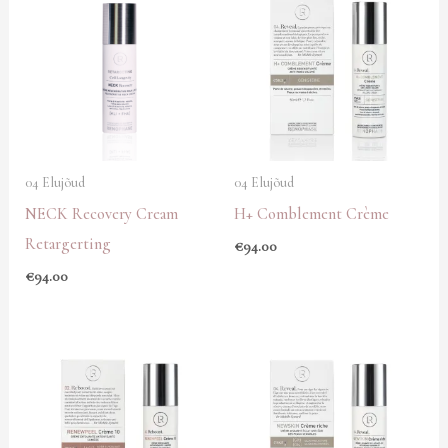
04 Elujõud
04 Elujõud
NECK Recovery Cream
H+ Comblement Crème
Retargerting
€
94.00
€
94.00