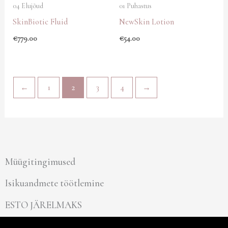
04 Elujõud
01 Puhastus
SkinBiotic Fluid
NewSkin Lotion
€
779.00
€
54.00
←
1
2
3
4
→
Müügitingimused
Isikuandmete töötlemine
ESTO JÄRELMAKS