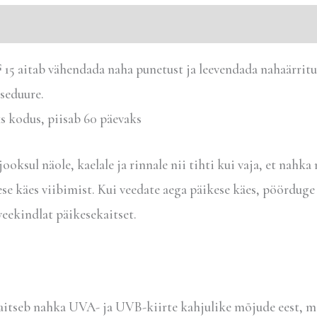
 aitab vähendada naha punetust ja leevendada nahaärritu
tseduure.
s kodus, piisab 60 päevaks
oksul näole, kaelale ja rinnale nii tihti kui vaja, et nahka
se käes viibimist. Kui veedate aega päikese käes, pöörduge 
veekindlat päikesekaitset.
kaitseb nahka UVA- ja UVB-kiirte kahjulike mõjude eest, m