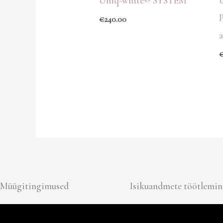
Uniq-white® SYSTEM
€
240.00
Müügitingimused
Isikuandmete töötlemin