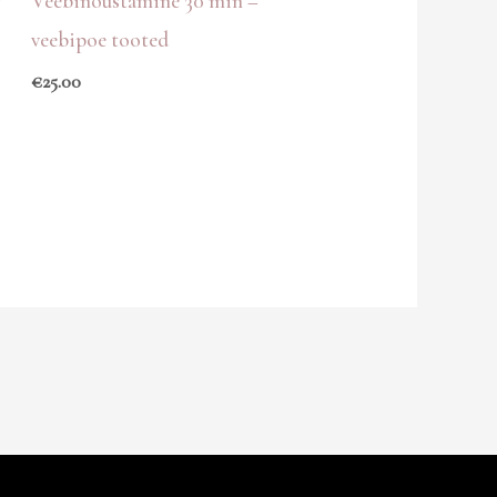
V
Veebinõustamine 30 min –
veebipoe tooted
€
25.00