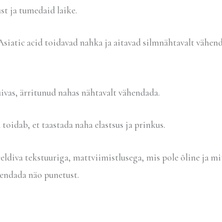
st ja tumedaid laike.
Asiatic acid toidavad nahka ja aitavad silmnähtavalt vähen
uivas, ärritunud nahas nähtavalt vähendada.
toidab, et taastada naha elastsus ja prinkus.
iva tekstuuriga, mattviimistlusega, mis pole õline ja mit
ähendada näo punetust.