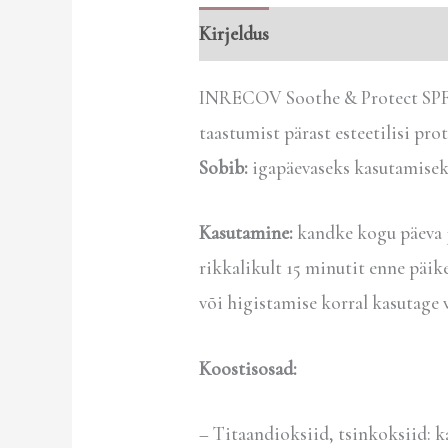
Kirjeldus
Arvustused (0)
INRECOV Soothe & Protect SPF 15
taastumist pärast esteetilisi pro
Sobib:
igapäevaseks kasutamisek
Kasutamine:
kandke kogu päeva jo
rikkalikult 15 minutit enne päike
või higistamise korral kasutage 
Koostisosad:
– Titaandioksiid, tsinkoksiid: 