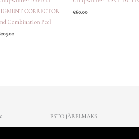
Uniq-white® EXPERT
Uniq-white® REVITACTI
PIGMENT CORRECTOR
€
60.00
and Combination Peel
€
205.00
e
ESTO JÄRELMAKS