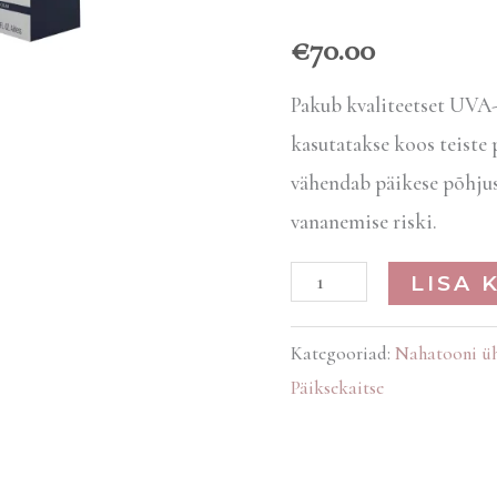
€
70.00
Pakub kvaliteetset UVA-
kasutatakse koos teiste
vähendab päikese põhjus
vananemise riski.
LISA 
Kategooriad:
Nahatooni üh
Päiksekaitse