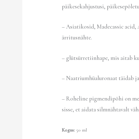
päikesekahjustusi, päikesepõletu
– Asiatikosid, Madecassic acid, 
ärritusnähte.
– glütsürretiinhape, mis aitab k
– Naatriumhüaluronaat täidab ja 
– Roheline pigmendipõhi on meeld
sisse, et aidata silmnähtavalt v
Kogus:
50 ml