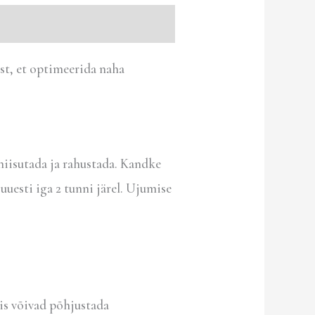
st, et optimeerida naha
 niisutada ja rahustada. Kandke
uuesti iga 2 tunni järel. Ujumise
is võivad põhjustada