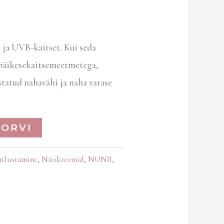
 ja UVB-kaitset. Kui seda
 päikesekaitsemeetmetega,
tatud nahavähi ja naha varase
KORVI
tlustamine
,
Näokreemid
,
NUNII
,