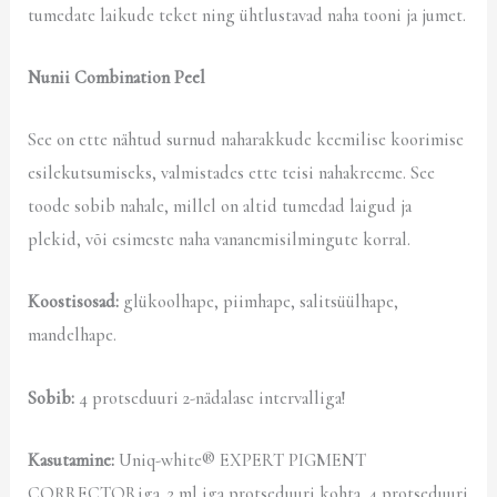
tumedate laikude teket ning ühtlustavad naha tooni ja jumet.
Nunii Combination Peel
See on ette nähtud surnud naharakkude keemilise koorimise
esilekutsumiseks, valmistades ette teisi nahakreeme. See
toode sobib nahale, millel on altid tumedad laigud ja
plekid, või esimeste naha vananemisilmingute korral.
Koostisosad:
glükoolhape, piimhape, salitsüülhape,
mandelhape.
Sobib:
4 protseduuri 2-nädalase intervalliga!
Kasutamine:
Uniq-white® EXPERT PIGMENT
CORRECTORiga. 2 ml iga protseduuri kohta. 4 protseduuri