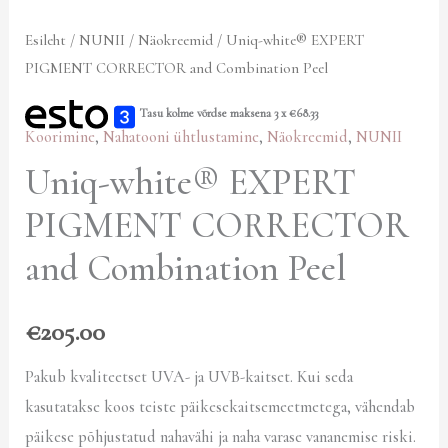
Esileht
/
NUNII
/
Näokreemid
/ Uniq-white® EXPERT
PIGMENT CORRECTOR and Combination Peel
Tasu kolme võrdse maksena 3 x
€
68.33
Koorimine
,
Nahatooni ühtlustamine
,
Näokreemid
,
NUNII
Uniq-white® EXPERT
PIGMENT CORRECTOR
and Combination Peel
€
205.00
Pakub kvaliteetset UVA- ja UVB-kaitset. Kui seda
kasutatakse koos teiste päikesekaitsemeetmetega, vähendab
päikese põhjustatud nahavähi ja naha varase vananemise riski.