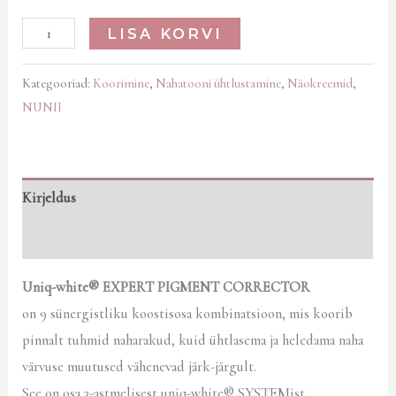
LISA KORVI
Kategooriad:
Koorimine
,
Nahatooni ühtlustamine
,
Näokreemid
,
NUNII
Kirjeldus
Arvustused (0)
Uniq-white® EXPERT PIGMENT CORRECTOR
on 9 sünergistliku koostisosa kombinatsioon, mis koorib
pinnalt tuhmid naharakud, kuid ühtlasema ja heledama naha
värvuse muutused vähenevad järk-järgult.
See on osa 3-astmelisest uniq-white® SYSTEMist