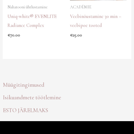
Nahatooni ühtlustamine
ACADÉMIE
Uniq-white® EVENLITE
Veebinõustamine 30 min –
Radiance Complex
veebipoe tooted
€
70.00
€
25.00
Müügitingimused
Isikuandmete töötlemine
ESTO JÄRELMAKS