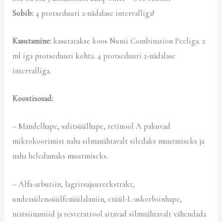
Sobib:
4 protseduuri 2-nädalase intervalliga!
Kasutamine:
kasutatakse koos Nunii Combination Peeliga. 2
ml iga protseduuri kohta. 4 protseduuri 2-nädalase
intervalliga.
Koostisosad:
– Mandelhape, salitsüülhape, retinool A pakuvad
mikrokoorimist naha silmanähtavalt siledaks muutmiseks ja
naha heledamaks muutmiseks.
– Alfa-arbutiin, lagritsajuureekstrakt,
undetsülenoüülfenüülalaniin, etüül-L-askorbiinhape,
niatsiinamiid ja resveratrool aitavad silmnähtavalt vähendada