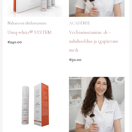
Nahatooni ühtlustamine
ACADÉMIE
Uniq-white® SYSTEM
Veebinõustamine 1h –
nahahooldus ja igapäevane
€
240.00
meik
€
50.00