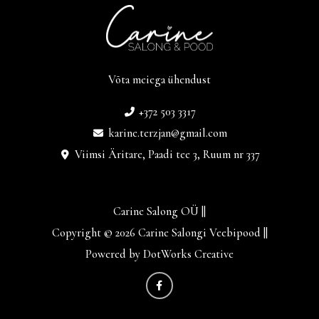
Võta meiega ühendust
+372 503 3317
karine.terzjan@gmail.com
Viimsi Äritare, Paadi tee 3, Ruum nr 337
Carine Salong OÜ ||
Copyright © 2026 Carine Salongi Veebipood ||
Powered by DotWorks Creative
F
a
c
e
b